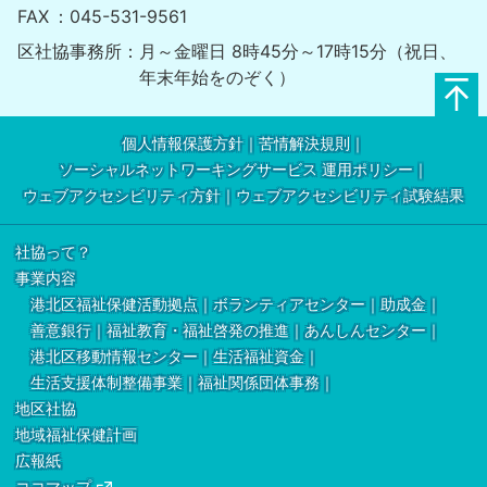
FAX
045-531-9561
区社協事務所
月～金曜日 8時45分～17時15分（祝日、
年末年始をのぞく）
個人情報保護方針
苦情解決規則
ソーシャルネットワーキングサービス 運用ポリシー
ウェブアクセシビリティ方針
ウェブアクセシビリティ試験結果
社協って？
事業内容
港北区福祉保健活動拠点
ボランティアセンター
助成金
善意銀行
福祉教育・福祉啓発の推進
あんしんセンター
港北区移動情報センター
生活福祉資金
生活支援体制整備事業
福祉関係団体事務
地区社協
地域福祉保健計画
広報紙