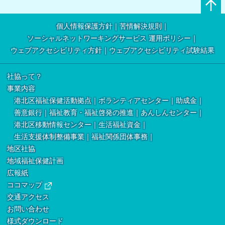
個人情報保護方針
苦情解決規則
ソーシャルネットワーキングサービス 運用ポリシー
ウェブアクセシビリティ方針
ウェブアクセシビリティ試験結果
社協って？
事業内容
港北区福祉保健活動拠点
ボランティアセンター
助成金
善意銀行
福祉教育・福祉啓発の推進
あんしんセンター
港北区移動情報センター
生活福祉資金
生活支援体制整備事業
福祉関係団体事務
地区社協
地域福祉保健計画
広報紙
ココマップ
交通アクセス
お問い合わせ
様式ダウンロード